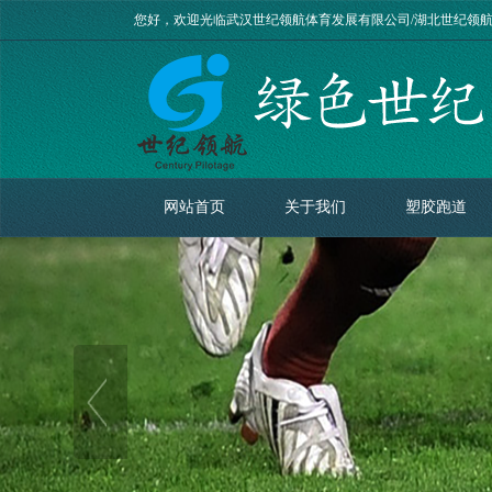
您好，欢迎光临武汉世纪领航体育发展有限公司/湖北世纪领
网站首页
关于我们
塑胶跑道