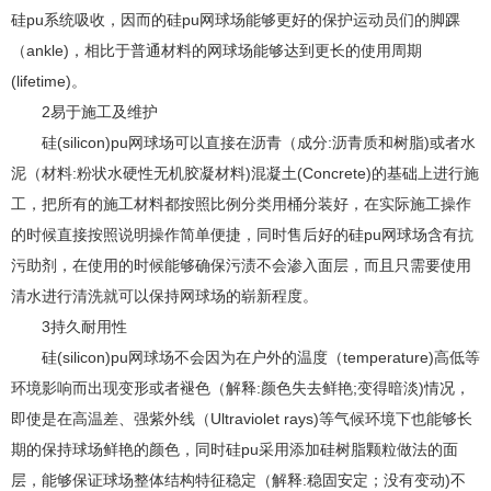
硅pu系统吸收，因而的硅pu网球场能够更好的保护运动员们的脚踝
（ankle)，相比于普通材料的网球场能够达到更长的使用周期
(lifetime)。
2易于施工及维护
硅(silicon)pu网球场可以直接在沥青（成分:沥青质和树脂)或者水
泥（材料:粉状水硬性无机胶凝材料)混凝土(Concrete)的基础上进行施
工，把所有的施工材料都按照比例分类用桶分装好，在实际施工操作
的时候直接按照说明操作简单便捷，同时售后好的硅pu网球场含有抗
污助剂，在使用的时候能够确保污渍不会渗入面层，而且只需要使用
清水进行清洗就可以保持网球场的崭新程度。
3持久耐用性
硅(silicon)pu网球场不会因为在户外的温度（temperature)高低等
环境影响而出现变形或者褪色（解释:颜色失去鲜艳;变得暗淡)情况，
即使是在高温差、强紫外线（Ultraviolet rays)等气候环境下也能够长
期的保持球场鲜艳的颜色，同时硅pu采用添加硅树脂颗粒做法的面
层，能够保证球场整体结构特征稳定（解释:稳固安定；没有变动)不