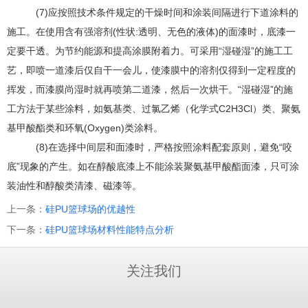
(7)应按照技术条件规定的干燥时间和涂装间隔进行下道涂料的
施工。在使用含有强溶剂(性状:透明、无色的液体)的面漆时，底漆一
定要干透。为节约能源和提高涂膜附着力。可采用“湿碰湿”的施工工
艺，即喷一道漆后仅自干一会儿，使漆膜中的溶剂仅得到一定程度的
挥发，而漆膜尚湿时就再喷第二道漆，然后一次烘干。“湿碰湿”的施
工方法于某些涂料，如氨基类、过氯乙烯（化学式C2H3Cl）类、聚氨
基甲酸酯类和环氧(Oxygen)类涂料。
(8)在选择中间层和面漆时，严格按照涂料配套原则，避免“咬
底”现象的产生。如在醇酸底漆上不能涂装聚氨基甲酸酯面漆，只可涂
装油性和醇酸类清漆、磁漆等。
上一条：
硅PU篮球场的优越性
下一条：
硅PU篮球场材料性能特点分析
关注我们