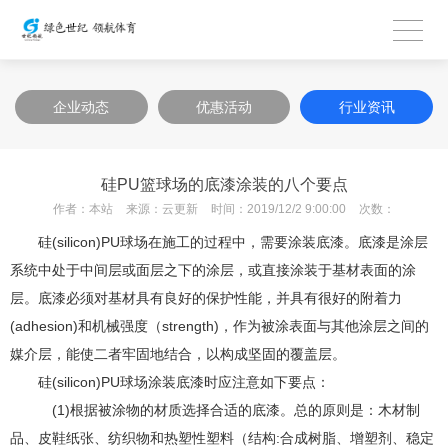
企业动态
优惠活动
行业资讯
硅PU篮球场的底漆涂装的八个要点
作者：
本站
来源：
云更新
时间：
2019/12/2 9:00:00
次数：
硅(silicon)PU球场在施工的过程中，需要涂装底漆。底漆是涂层
系统中处于中间层或面层之下的涂层，或直接涂装于基材表面的涂
层。底漆必须对基材具有良好的保护性能，并具有很好的附着力
(adhesion)和机械强度（strength)，作为被涂表面与其他涂层之间的
媒介层，能使二者牢固地结合，以构成坚固的覆盖层。
硅(silicon)PU球场涂装底漆时应注意如下要点：
(1)根据被涂物的材质选择合适的底漆。总的原则是：木材制
品、皮鞋纸张、纺织物和热塑性塑料（结构:合成树脂、增塑剂、稳定