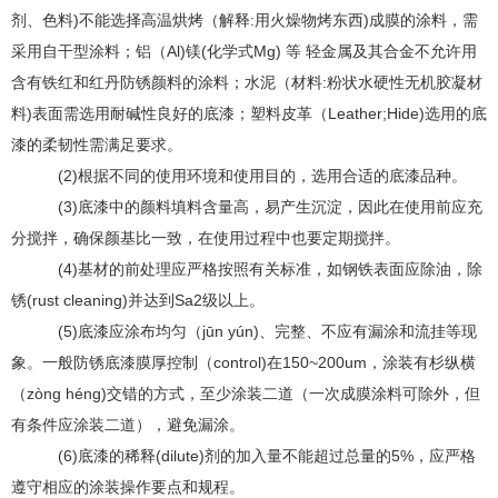
剂、色料)不能选择高温烘烤（解释:用火燥物烤东西)成膜的涂料，需
采用自干型涂料；铝（Al)镁(化学式Mg) 等 轻金属及其合金不允许用
含有铁红和红丹防锈颜料的涂料；水泥（材料:粉状水硬性无机胶凝材
料)表面需选用耐碱性良好的底漆；塑料皮革（Leather;Hide)选用的底
漆的柔韧性需满足要求。
(2)根据不同的使用环境和使用目的，选用合适的底漆品种。
(3)底漆中的颜料填料含量高，易产生沉淀，因此在使用前应充
分搅拌，确保颜基比一致，在使用过程中也要定期搅拌。
(4)基材的前处理应严格按照有关标准，如钢铁表面应除油，除
锈(rust cleaning)并达到Sa2级以上。
(5)底漆应涂布均匀（jūn yún)、完整、不应有漏涂和流挂等现
象。一般防锈底漆膜厚控制（control)在150~200um，涂装有杉纵横
（zòng héng)交错的方式，至少涂装二道（一次成膜涂料可除外，但
有条件应涂装二道），避免漏涂。
(6)底漆的稀释(dilute)剂的加入量不能超过总量的5%，应严格
遵守相应的涂装操作要点和规程。