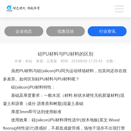
企业动态
优惠活动
行业资讯
硅PU材料与PU材料的区别
作者：
本站
来源：
云更新
时间：
2019/8/26 17:25:43
次数：
虽然PU材料与硅(silicon)PU同为运动球场材料，但其间还存在很
多差异。如何区别硅PU材料与PU材料呢？
硅(silicon)PU材料特性：
基础及厚度要求：一般水泥（材料:粉状水硬性无机胶凝材料)混
凝土和沥青（成分:沥青质和树脂)混凝土基础
厚度3mm即可达到使用标准
使用效果：硅(silicon)PU材料弹性适中(按木地板(英文:Wood
floorsq)特性设计)质感好，不易造成疲劳感，场地干湿亦不出现打滑