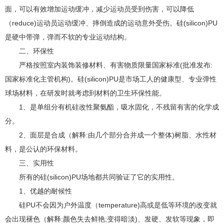
面，可以有效增加运动缓冲，减少运动员受到伤害，可以降低
（reduce)运动员运动缓冲、摔倒造成的运动意外受伤。硅(silicon)PU
是硬中带弹，弹而不软的专业运动结构。
二、环保性
严格按照室内装饰装修材料、有害物质限量国家标准(批准发布:
国家标准化主管机构)。硅(silicon)PU是市场工人的健康型、专业弹性
球场材料，在研发时就考虑到材料的卫生环保性能。
1、是单组分有机硅改性聚氨酯，吸水固化，不残留有害的化学成
分。
2、面层是合成（解释:由几个部分合并成一个整体)树脂、水性材
料，是公认的环保材料。
三、实用性
所有的硅(silicon)PU场地都共同验证了它的实用性。
1、优越的耐候性
硅PU不会因为户外温度（temperature)高或是低等环境的改变就
会出现褪色（解释:颜色失去鲜艳;变得暗淡)、发硬、发软等现象，即