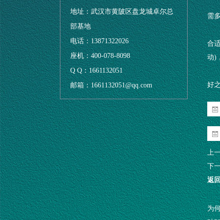
地址：武汉市黄陂区盘龙城卓尔总
需多
部基地
电话：13871322026
合
座机：400-078-8098
动)
Q Q：1661132051
好
邮箱：1661132051@qq.com
上
下
返
为