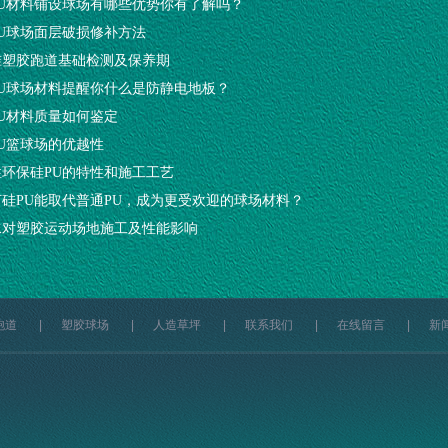
PU材料铺设球场有哪些优势你有了解吗？
PU球场面层破损修补方法
准塑胶跑道基础检测及保养期
PU球场材料提醒你什么是防静电地板？
PU材料质量如何鉴定
U篮球场的优越性
性环保硅PU的特性和施工工艺
何硅PU能取代普通PU，成为更受欢迎的球场材料？
水对塑胶运动场地施工及性能影响
跑道
|
塑胶球场
|
人造草坪
|
联系我们
|
在线留言
|
新