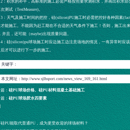
2：积水的补平，高标准的施工必需严格按照要求测积水，并画出积水部分，再补
次测试（TestMeasure)。
3：天气及施工时间的把控，硅(silicon)PU施工时必需把控好各种因素(fact
适才能施工。不能因为赶工期在不合适的天气条件下施工！否则，施工出来
，并且，还可能（maybe)出现质量问题。
4：硅(silicon)pu球场施工时应边施工边注意场地的情况，一有异常
之后才可以进行下一步的施工。
关键字：
本文网址：
http://www.sjlhsport.com/news_view_169_161.html
一篇：
硅PU球场价格、硅PU材料混凝土基础施工
一篇：
硅PU球场胶水四要素
回
何硅PU能取代普通PU，成为更受欢迎的球场材料？