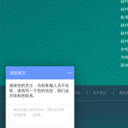
硅
硅
标
硅
硅
硅P
水
为
雨
请您留言
感谢您的关注，当前客服人员不在
线，请填写一下您的信息，我们会
网站首页
|
关于我们
|
塑胶
尽快和您联系。