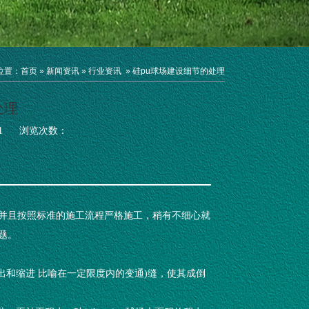
位置：
首页
»
新闻资讯
»
行业资讯
»
硅pu球场建设细节的处理
处理
1
浏览次数：
操作，并且按照标准的施工流程严格施工，稍有不细心就
问题。
出和缩进 比喻在一定限度内的变通)缝，使其成倒