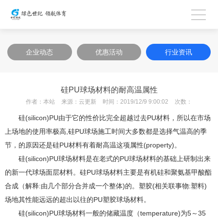
企业动态
优惠活动
行业资讯
硅PU球场材料的耐高温属性
作者：
本站
来源：
云更新
时间：
2019/12/9 9:00:02
次数：
硅(silicon)PU由于它的性价比完全超越过去PU材料，所以在市场
上场地的使用率极高,硅PU球场施工时间大多数都是选择气温高的季
节，的原因还是硅PU材料有着耐高温这项属性(property)。
硅(silicon)PU球场材料是在老式的PU球场材料的基础上研制出来
的新一代球场面层材料。硅PU球场材料主要是有机硅和聚氨基甲酸酯
合成（解释:由几个部分合并成一个整体)的。塑胶(相关联事物:塑料)
场地其性能远远的超出以往的PU塑胶球场材料。
硅(silicon)PU球场材料一般的储藏温度（temperature)为5～35