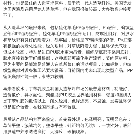
材料，也是最佳的人造草坪原料，属于第一代人造草纤维。美国等发
达国家遍及选用尼龙人造草坪，但在我国报价较高，大多数客户接受
不了。
从人造草坪的底部来说，包括硫化羊毛PP编织底部、Pu底部、编织型
底部和PP编织底部。硫化羊毛PP编织底部耐用、防腐性能好、对胶水
和草线都有良好的附着力、易牢固，价格是PP编织部的3倍。Pu底部
有极强的抗老化性能，经久耐用，对草线附着力强，且环保无气味，
但成本较高，特别是进口PU胶水更为昂贵。编织型底部不采用底衬，
胶水直接着附于纤维根部，这种底部可简化生产流程，节约原材料，
更为主要的是能满足普通人造草所禁止的运动项目，比如标枪，但编
织型底部对设备和工艺要求很高，目前国内尚未出现此类型产品。PP
编织底部性能一般，束缚力较弱。
再来看胶水，丁苯乳胶是我国人造草坪市场的最普遍材料，功能好、
造价廉价、具水融性。聚氨脂(PU)胶是世界通用材料，强度和捆绑力
是丁苯乳胶的数倍以上，耐久经用、色泽漂亮，不腐蚀、发霉且环保
但是报价较贵，在我国市场占有率较低。
最后从产品结构方面来鉴定。首先看外观，色泽明亮，无明显色差；
草苗平整，簇绒均匀，整体平整，针距均匀无跳针，一致性好；底部
用胶适中并渗透进底衬，无漏胶、破损现象。