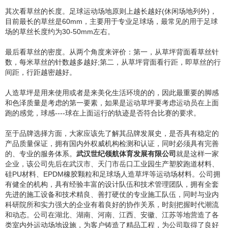
其次看草丝的长度。足球运动场地原则上越长越好(休闲场地列外)，
目前最长的草丝是60mm，主要用于专业足球场，最常见的用于足球
场的草丝长度约为30-50mm左右。
最后看草丝的密度。从两个角度来评价：第一，从草坪背面看草丝针
数，每米草丝的针数越多越好;第二，从草坪背面看行距，即草丝的行
间距，行距越密越好。
人造草坪是用来使用或者是来美化生活环境的的，因此最重要的脚感
和色泽质量是考虑的第一要素，如果是运动草坪要考虑运动员在上面
跑的感觉，球感----球在上面运行的轨迹是否符合比赛的要求。
至于品牌选择方面，大家应该先了解其品牌发展史，是否具有稳定的
产品质量保证，拥有国内外权威机构检测和认证，同时必须具有完善
的、专业的服务体系。
武汉世纪领航体育发展有限公司
就是这样一家
企业，该公司先后在武汉市、天门市岳口工业园生产塑胶跑道材料、
硅PU材料、EPDM橡胶颗粒和足球场人造草坪等运动场材料。公司拥
有健全的机构，具有经验丰富的设计队伍和技术管理团队，拥有全套
先进的施工设备和技术精良、善打硬仗的专业施工队伍，同时与业内
科研院所和实力强大的企业有着良好的协作关系，时刻把握时代潮流
和动态。公司在湖北、湖南、河南、江西、安徽、江苏等地营造了各
类室内外运动场地设施，为客户铸造了精品工程，为公司取得了良好